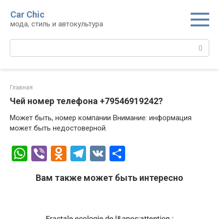
Перейти
Car Chic
к
мода, стиль и автокультура
контенту
Поиск:
Главная
Чей номер телефона +79546919242?
Может быть, номер компании Внимание: информация
может быть недостоверной.
W
Vi
O
T
V
О
h
b
d
el
K
т
Вам также может быть интересно
at
er
n
e
п
s
o
gr
р
A
kl
a
а