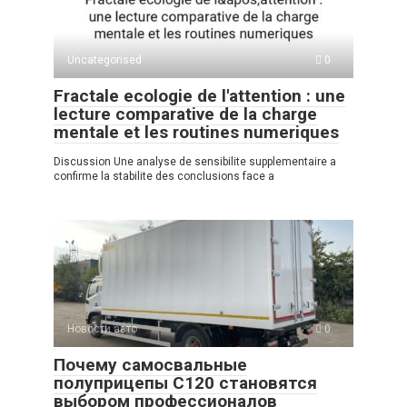
p
a
m
в
p
ss
и
Uncategorised
0
ni
ть
Fractale ecologie de l'attention : une
ki
lecture comparative de la charge
mentale et les routines numeriques
Discussion Une analyse de sensibilite supplementaire a
confirme la stabilite des conclusions face a
Новости авто
0
Почему самосвальные
полуприцепы C120 становятся
выбором профессионалов