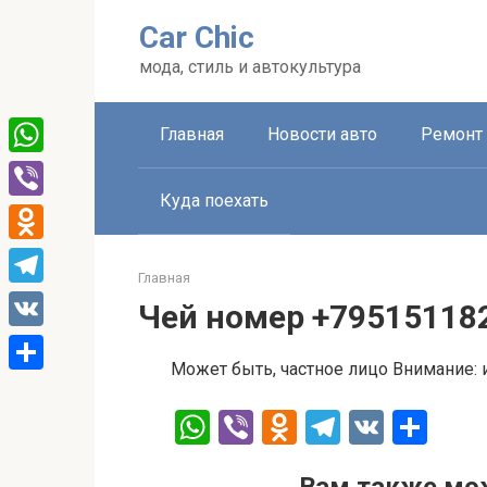
Перейти
Car Chic
к
контенту
мода, стиль и автокультура
Главная
Новости авто
Ремонт 
WhatsApp
Куда поехать
Viber
Odnoklassniki
Главная
Telegram
Чей номер +79515118
VK
Может быть, частное лицо Внимание:
Отправить
W
Vi
O
T
V
О
h
b
d
el
K
т