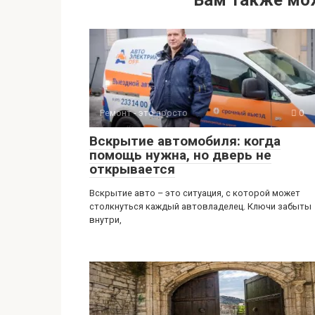
Вам также мо
at
er
n
e
п
s
o
gr
р
A
kl
a
а
p
a
m
в
p
ss
и
ni
ть
Ремонт - это просто
0
ki
Вскрытие автомобиля: когда
помощь нужна, но дверь не
открывается
Вскрытие авто – это ситуация, с которой может
столкнуться каждый автовладелец. Ключи забыты
внутри,