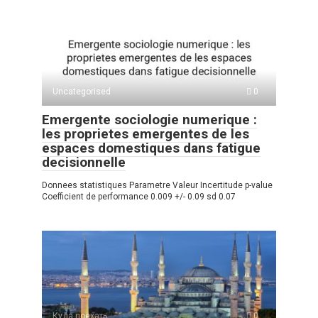
s
o
gr
р
A
kl
a
а
p
a
m
в
p
ss
и
Uncategorised
0
ni
ть
Emergente sociologie numerique :
ki
les proprietes emergentes de les
espaces domestiques dans fatigue
decisionnelle
Donnees statistiques Parametre Valeur Incertitude p-value
Coefficient de performance 0.009 +/- 0.09 sd 0.07
Куда поехать
0