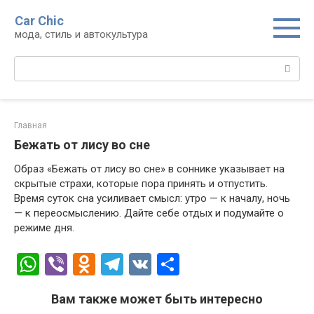
Перейти
Car Chic
к
мода, стиль и автокультура
контенту
Поиск:
Главная
Бежать от лису во сне
Образ «Бежать от лису во сне» в соннике указывает на
скрытые страхи, которые пора принять и отпустить.
Время суток сна усиливает смысл: утро — к началу, ночь
— к переосмыслению. Дайте себе отдых и подумайте о
режиме дня.
W
Vi
O
T
V
О
h
b
d
el
K
т
Вам также может быть интересно
at
er
n
e
п